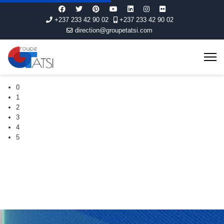
+237 233 42 90 02
+237 233 42 90 02
direction@groupetatsi.com
0
1
2
3
4
5